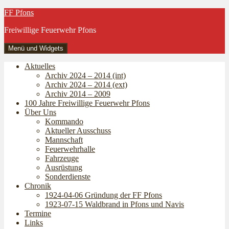
Zum
FF Pfons
Inhalt
Freiwillige Feuerwehr Pfons
springen
Menü und Widgets
Aktuelles
Archiv 2024 – 2014 (int)
Archiv 2024 – 2014 (ext)
Archiv 2014 – 2009
100 Jahre Freiwillige Feuerwehr Pfons
Über Uns
Kommando
Aktueller Ausschuss
Mannschaft
Feuerwehrhalle
Fahrzeuge
Ausrüstung
Sonderdienste
Chronik
1924-04-06 Gründung der FF Pfons
1923-07-15 Waldbrand in Pfons und Navis
Termine
Links