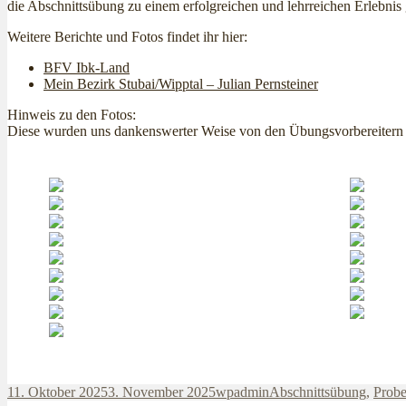
die Abschnittsübung zu einem erfolgreichen und lehrreichen Erlebnis
Weitere Berichte und Fotos findet ihr hier:
BFV Ibk-Land
Mein Bezirk Stubai/Wipptal – Julian Pernsteiner
Hinweis zu den Fotos:
Diese wurden uns dankenswerter Weise von den Übungsvorbereitern so
Veröffentlicht
Autor
Kategorien
11. Oktober 2025
3. November 2025
wpadmin
Abschnittsübung
,
Prob