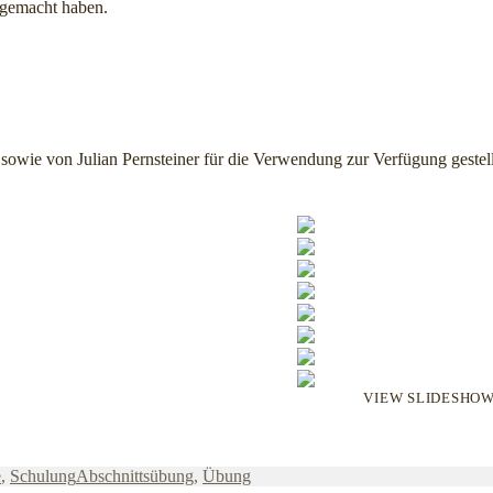
 gemacht haben.
wie von Julian Pernsteiner für die Verwendung zur Verfügung gestell
VIEW SLIDESHO
Schlagwörter
e
,
Schulung
Abschnittsübung
,
Übung