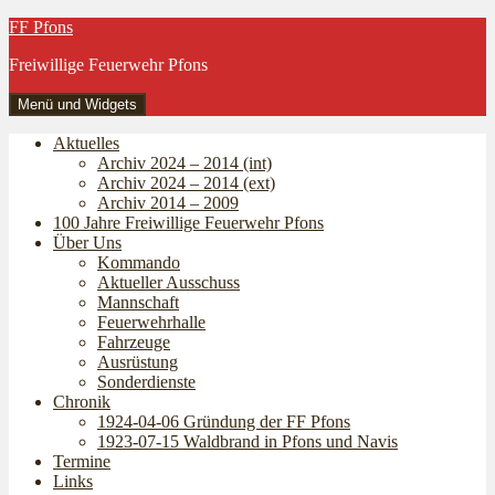
Zum
FF Pfons
Inhalt
Freiwillige Feuerwehr Pfons
springen
Menü und Widgets
Aktuelles
Archiv 2024 – 2014 (int)
Archiv 2024 – 2014 (ext)
Archiv 2014 – 2009
100 Jahre Freiwillige Feuerwehr Pfons
Über Uns
Kommando
Aktueller Ausschuss
Mannschaft
Feuerwehrhalle
Fahrzeuge
Ausrüstung
Sonderdienste
Chronik
1924-04-06 Gründung der FF Pfons
1923-07-15 Waldbrand in Pfons und Navis
Termine
Links