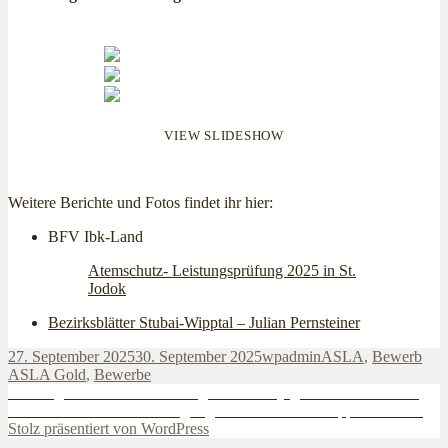
VIEW SLIDESHOW
Weitere Berichte und Fotos findet ihr hier:
BFV Ibk-Land
Atemschutz- Leistungsprüfung 2025 in St.
Jodok
Bezirksblätter Stubai-Wipptal – Julian Pernsteiner
Veröffentlicht
Autor
Kategorien
Sch
27. September 2025
30. September 2025
wpadmin
ASLA
,
Bewerb
am
ASLA Gold
,
Bewerbe
Beitragsnavigation
Vorheriger
Vorheriger
2025-09-13 Ausflug Feuerwehrjugend ins Garderland
Nächster
Beitrag:
Nächster
2025-10-11 Übungstag des Abschnittes Wipptal in Gries
Beitrag:
Stolz präsentiert von WordPress