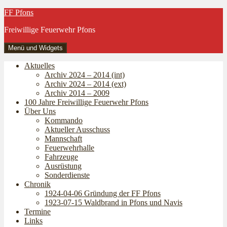
Zum
FF Pfons
Inhalt
Freiwillige Feuerwehr Pfons
springen
Menü und Widgets
Aktuelles
Archiv 2024 – 2014 (int)
Archiv 2024 – 2014 (ext)
Archiv 2014 – 2009
100 Jahre Freiwillige Feuerwehr Pfons
Über Uns
Kommando
Aktueller Ausschuss
Mannschaft
Feuerwehrhalle
Fahrzeuge
Ausrüstung
Sonderdienste
Chronik
1924-04-06 Gründung der FF Pfons
1923-07-15 Waldbrand in Pfons und Navis
Termine
Links