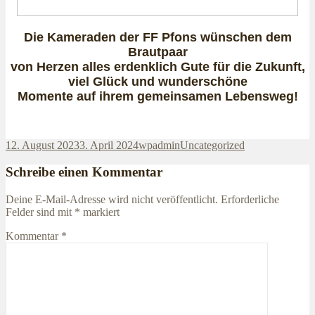
Die Kameraden der FF Pfons wünschen dem
Brautpaar
von Herzen alles erdenklich Gute für die Zukunft,
viel Glück und wunderschöne
Momente auf ihrem gemeinsamen Lebensweg!
Veröffentlicht
Autor
Kategorien
12. August 2023
3. April 2024
wpadmin
Uncategorized
am
Schreibe einen Kommentar
Deine E-Mail-Adresse wird nicht veröffentlicht.
Erforderliche
Felder sind mit
*
markiert
Kommentar
*