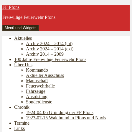
Zum
FF Pfons
Inhalt
Freiwillige Feuerwehr Pfons
springen
Menü und Widgets
Aktuelles
Archiv 2024 – 2014 (int)
Archiv 2024 – 2014 (ext)
Archiv 2014 – 2009
100 Jahre Freiwillige Feuerwehr Pfons
Über Uns
Kommando
Aktueller Ausschuss
Mannschaft
Feuerwehrhalle
Fahrzeuge
Ausrüstung
Sonderdienste
Chronik
1924-04-06 Gründung der FF Pfons
1923-07-15 Waldbrand in Pfons und Navis
Termine
Links