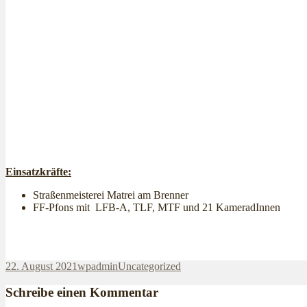
Einsatzkräfte:
Straßenmeisterei Matrei am Brenner
FF-Pfons mit
LFB-A, TLF, MTF und
21
KameradInnen
Veröffentlicht
Autor
Kategorien
22. August 2021
wpadmin
Uncategorized
am
Schreibe einen Kommentar