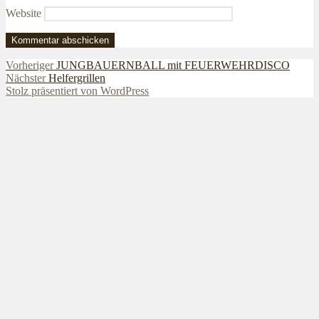
Website
Beitragsnavigation
Vorheriger
Vorheriger
JUNGBAUERNBALL mit FEUERWEHRDISCO
Nächster
Beitrag:
Nächster
Helfergrillen
Beitrag:
Stolz präsentiert von WordPress