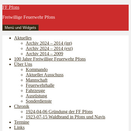
Zum
FF Pfons
Inhalt
Freiwillige Feuerwehr Pfons
springen
Menü und Widgets
Aktuelles
Archiv 2024 – 2014 (int)
Archiv 2024 – 2014 (ext)
Archiv 2014 – 2009
100 Jahre Freiwillige Feuerwehr Pfons
Über Uns
Kommando
Aktueller Ausschuss
Mannschaft
Feuerwehrhalle
Fahrzeuge
Ausrüstung
Sonderdienste
Chronik
1924-04-06 Gründung der FF Pfons
1923-07-15 Waldbrand in Pfons und Navis
Termine
Links