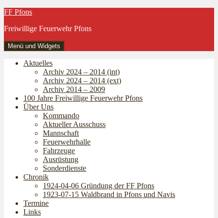
Zum
FF Pfons
Inhalt
Freiwillige Feuerwehr Pfons
springen
Menü und Widgets
Aktuelles
Archiv 2024 – 2014 (int)
Archiv 2024 – 2014 (ext)
Archiv 2014 – 2009
100 Jahre Freiwillige Feuerwehr Pfons
Über Uns
Kommando
Aktueller Ausschuss
Mannschaft
Feuerwehrhalle
Fahrzeuge
Ausrüstung
Sonderdienste
Chronik
1924-04-06 Gründung der FF Pfons
1923-07-15 Waldbrand in Pfons und Navis
Termine
Links