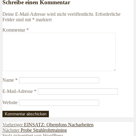
Schreibe einen Kommentar
Deine E-Mail-Adresse wird nicht veröffentlicht.
Erforderliche
Felder sind mit
*
markiert
Kommentar
*
Name
*
E-Mail-Adresse
*
Website
Beitragsnavigation
Vorheriger
Vorheriger
EINSATZ: Oberpfons Nacharbeiten
Nächster
Beitrag:
Nächster
Probe Strahlrohrtraining
Beitrag:
Stolz präsentiert von WordPress