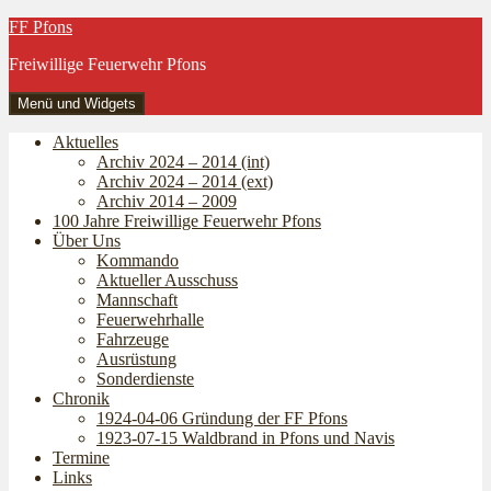
Zum
FF Pfons
Inhalt
Freiwillige Feuerwehr Pfons
springen
Menü und Widgets
Aktuelles
Archiv 2024 – 2014 (int)
Archiv 2024 – 2014 (ext)
Archiv 2014 – 2009
100 Jahre Freiwillige Feuerwehr Pfons
Über Uns
Kommando
Aktueller Ausschuss
Mannschaft
Feuerwehrhalle
Fahrzeuge
Ausrüstung
Sonderdienste
Chronik
1924-04-06 Gründung der FF Pfons
1923-07-15 Waldbrand in Pfons und Navis
Termine
Links