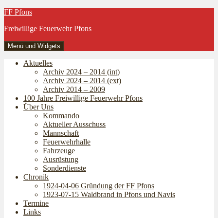
Zum
FF Pfons
Inhalt
Freiwillige Feuerwehr Pfons
springen
Menü und Widgets
Aktuelles
Archiv 2024 – 2014 (int)
Archiv 2024 – 2014 (ext)
Archiv 2014 – 2009
100 Jahre Freiwillige Feuerwehr Pfons
Über Uns
Kommando
Aktueller Ausschuss
Mannschaft
Feuerwehrhalle
Fahrzeuge
Ausrüstung
Sonderdienste
Chronik
1924-04-06 Gründung der FF Pfons
1923-07-15 Waldbrand in Pfons und Navis
Termine
Links