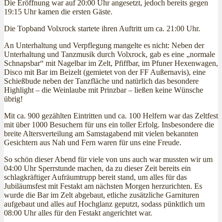
Die Eröffnung war auf 20:00 Uhr angesetzt, jedoch bereits gegen
19:15 Uhr kamen die ersten Gäste.
Die Topband Volxrock startete ihren Auftritt um ca. 21:00 Uhr.
An Unterhaltung und Verpflegung mangelte es nicht: Neben der
Unterhaltung und Tanzmusik durch Volxrock, gab es eine „normale
Schnapsbar“ mit Nagelbar im Zelt, Pfiffbar, im Pfuner Hexenwagen,
Disco mit Bar im Beizelt (gemietet von der FF Außernavis), eine
Schießbude neben der Tanzfläche und natürlich das besondere
Highlight – die Weinlaube mit Prinzbar – ließen keine Wünsche
übrig!
Mit ca. 900 gezählten Eintritten und ca. 100 Helfern war das Zeltfest
mit über 1000 Besuchern für uns ein toller Erfolg. Insbesondere die
breite Altersverteilung am Samstagabend mit vielen bekannten
Gesichtern aus Nah und Fern waren für uns eine Freude.
So schön dieser Abend für viele von uns auch war mussten wir um
04:00 Uhr Sperrstunde machen, da zu dieser Zeit bereits ein
schlagkräftiger Aufräumtrupp bereit stand, um alles für das
Jubiläumsfest mit Festakt am nächsten Morgen herzurichten. Es
wurde die Bar im Zelt abgebaut, etliche zusätzliche Garnituren
aufgebaut und alles auf Hochglanz geputzt, sodass pünktlich um
08:00 Uhr alles für den Festakt angerichtet war.