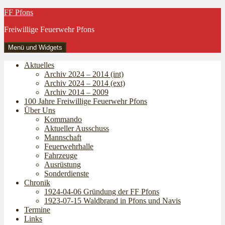
Zum
FF Pfons
Inhalt
Freiwillige Feuerwehr Pfons
springen
Menü und Widgets
Aktuelles
Archiv 2024 – 2014 (int)
Archiv 2024 – 2014 (ext)
Archiv 2014 – 2009
100 Jahre Freiwillige Feuerwehr Pfons
Über Uns
Kommando
Aktueller Ausschuss
Mannschaft
Feuerwehrhalle
Fahrzeuge
Ausrüstung
Sonderdienste
Chronik
1924-04-06 Gründung der FF Pfons
1923-07-15 Waldbrand in Pfons und Navis
Termine
Links